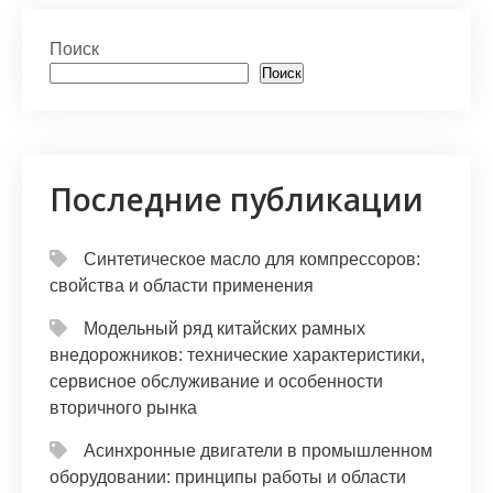
at
er
e
n
п
s
gr
o
р
Поиск
A
a
kl
а
Поиск
p
m
a
в
p
s
и
s
т
Последние публикации
ni
ь
ki
Синтетическое масло для компрессоров:
свойства и области применения
Модельный ряд китайских рамных
внедорожников: технические характеристики,
сервисное обслуживание и особенности
вторичного рынка
Асинхронные двигатели в промышленном
оборудовании: принципы работы и области