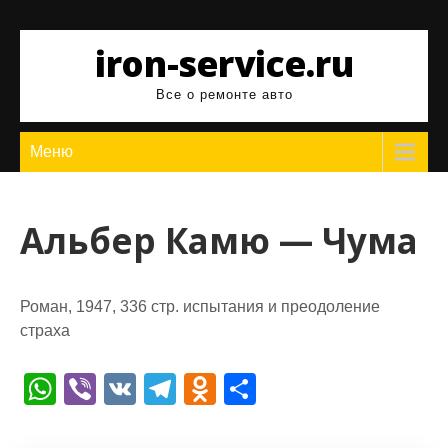
Перейти
к
iron-service.ru
содержимому
Все о ремонте авто
Меню
Альбер Камю — Чума
Роман, 1947, 336 стр. испытания и преодоление
страха
W
Vi
V
T
O
О
h
b
K
el
d
т