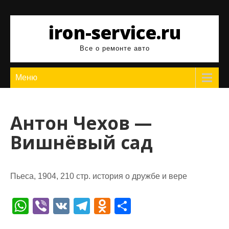
Перейти
к
iron-service.ru
содержимому
Все о ремонте авто
Меню
Антон Чехов —
Вишнёвый сад
Пьеса, 1904, 210 стр. история о дружбе и вере
W
Vi
V
T
O
О
h
b
K
el
d
т