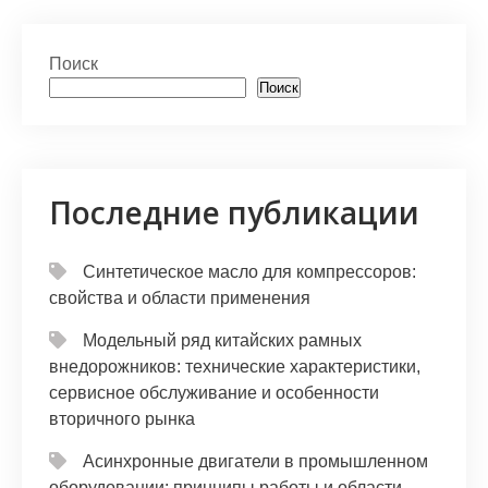
at
er
e
n
п
s
gr
o
р
Поиск
A
a
kl
а
Поиск
p
m
a
в
p
s
и
s
т
Последние публикации
ni
ь
ki
Синтетическое масло для компрессоров:
свойства и области применения
Модельный ряд китайских рамных
внедорожников: технические характеристики,
сервисное обслуживание и особенности
вторичного рынка
Асинхронные двигатели в промышленном
оборудовании: принципы работы и области