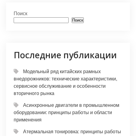
at
er
e
n
п
s
gr
o
р
Поиск
A
a
kl
а
Поиск
p
m
a
в
p
s
и
s
т
Последние публикации
ni
ь
ki
Модельный ряд китайских рамных
внедорожников: технические характеристики,
сервисное обслуживание и особенности
вторичного рынка
Асинхронные двигатели в промышленном
оборудовании: принципы работы и области
применения
Атермальная тонировка: принципы работы