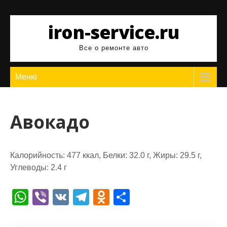
Перейти
к
iron-service.ru
содержимому
Все о ремонте авто
Меню
Авокадо
Калорийность: 477 ккал, Белки: 32.0 г, Жиры: 29.5 г,
Углеводы: 2.4 г
W
Vi
V
T
O
О
h
b
K
el
d
т