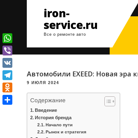
Перейти
iron-
к
содержимому
service.ru
Все о ремонте авто
W
h
V
a
i
Автомобили EXEED: Новая эра 
V
t
b
K
9 ИЮЛЯ 2024
T
s
e
e
A
O
r
Содержание
l
p
d
О
Введение
e
p
n
История бренда
т
g
Начало пути
o
п
Рынок и стратегия
r
k