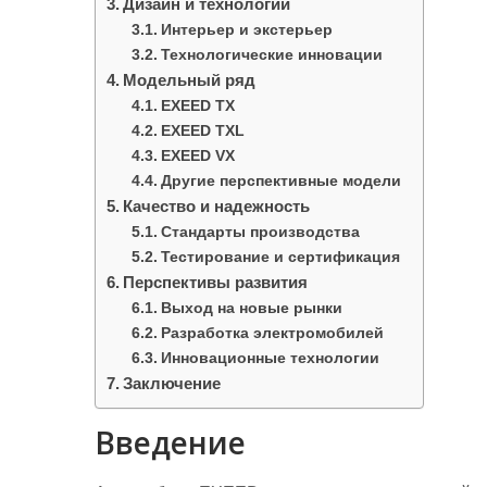
р
Дизайн и технологии
a
l
Интерьер и экстерьер
а
Технологические инновации
m
a
в
Модельный ряд
s
EXEED TX
и
EXEED TXL
s
т
EXEED VX
n
ь
Другие перспективные модели
i
Качество и надежность
Стандарты производства
k
Тестирование и сертификация
i
Перспективы развития
Выход на новые рынки
Разработка электромобилей
Инновационные технологии
Заключение
Введение