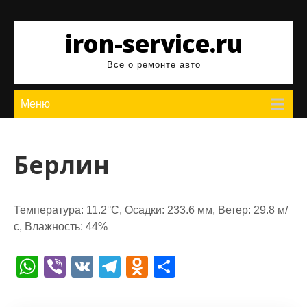
Перейти
к
iron-service.ru
содержимому
Все о ремонте авто
Меню
Берлин
Температура: 11.2°C, Осадки: 233.6 мм, Ветер: 29.8 м/
с, Влажность: 44%
W
Vi
V
T
O
О
h
b
K
el
d
т