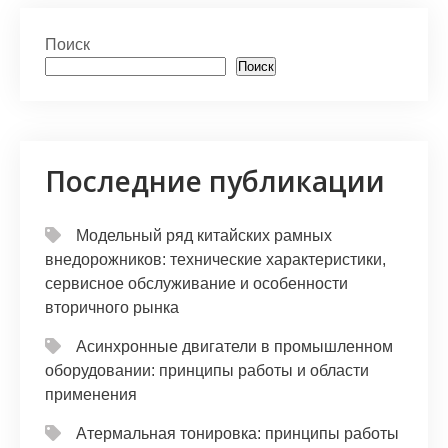
at
er
e
n
п
s
gr
o
р
Поиск
A
a
kl
а
Поиск
p
m
a
в
p
s
и
s
т
Последние публикации
ni
ь
ki
Модельный ряд китайских рамных
внедорожников: технические характеристики,
сервисное обслуживание и особенности
вторичного рынка
Асинхронные двигатели в промышленном
оборудовании: принципы работы и области
применения
Атермальная тонировка: принципы работы