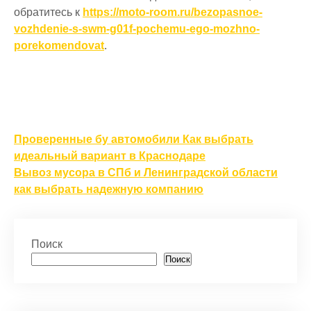
обратитесь к
https://moto-room.ru/bezopasnoe-
vozhdenie-s-swm-g01f-pochemu-ego-mozhno-
porekomendovat
.
Навигация
Проверенные бу автомобили Как выбрать
по
идеальный вариант в Краснодаре
Вывоз мусора в СПб и Ленинградской области
записям
как выбрать надежную компанию
Поиск
Поиск