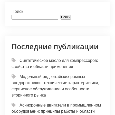
at
er
e
n
п
s
gr
o
р
Поиск
A
a
kl
а
Поиск
p
m
a
в
p
s
и
s
т
Последние публикации
ni
ь
ki
Синтетическое масло для компрессоров:
свойства и области применения
Модельный ряд китайских рамных
внедорожников: технические характеристики,
сервисное обслуживание и особенности
вторичного рынка
Асинхронные двигатели в промышленном
оборудовании: принципы работы и области