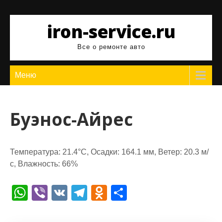
Перейти
к
iron-service.ru
содержимому
Все о ремонте авто
Меню
Буэнос-Айрес
Температура: 21.4°C, Осадки: 164.1 мм, Ветер: 20.3 м/
с, Влажность: 66%
W
Vi
V
T
O
О
h
b
K
el
d
т