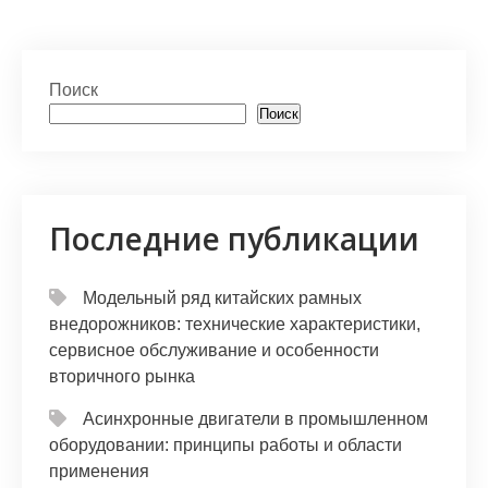
h
b
K
el
d
т
at
er
e
n
п
s
gr
o
р
Поиск
A
a
kl
а
Поиск
p
m
a
в
p
s
и
s
т
Последние публикации
ni
ь
ki
Модельный ряд китайских рамных
внедорожников: технические характеристики,
сервисное обслуживание и особенности
вторичного рынка
Асинхронные двигатели в промышленном
оборудовании: принципы работы и области
применения