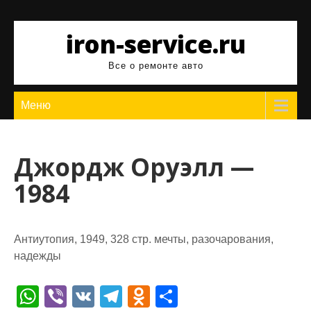
Перейти
к
iron-service.ru
содержимому
Все о ремонте авто
Меню
Джордж Оруэлл —
1984
Антиутопия, 1949, 328 стр. мечты, разочарования,
надежды
W
Vi
V
T
O
О