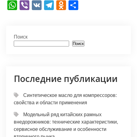
W
Vi
V
T
O
О
h
b
K
el
d
т
at
er
e
n
п
s
gr
o
р
Поиск
A
a
kl
а
Поиск
p
m
a
в
p
s
и
s
т
Последние публикации
ni
ь
ki
Синтетическое масло для компрессоров:
свойства и области применения
Модельный ряд китайских рамных
внедорожников: технические характеристики,
сервисное обслуживание и особенности
вторичного рынка