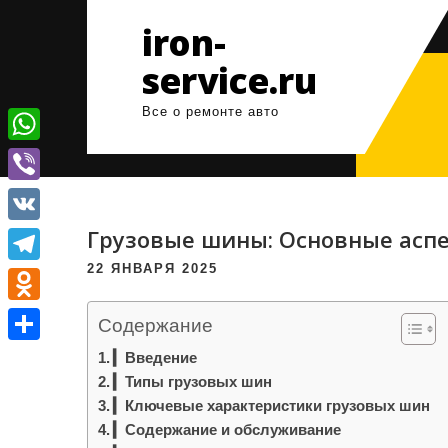
Перейти
iron-
к
содержимому
service.ru
Все о ремонте авто
W
h
V
a
i
Грузовые шины: Основные аспе
V
t
b
K
22 ЯНВАРЯ 2025
T
s
e
e
A
O
r
Содержание
l
p
d
О
▎Введение
e
p
n
▎Типы грузовых шин
т
g
▎Ключевые характеристики грузовых шин
o
п
▎Содержание и обслуживание
r
k