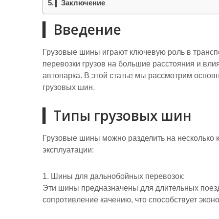
р
▎Заключение
a
l
а
▎Введение
m
a
в
s
и
Грузовые шины играют ключевую роль в трансп
s
перевозки грузов на большие расстояния и вли
т
автопарка. В этой статье мы рассмотрим осно
n
ь
грузовых шин.
i
k
▎Типы грузовых шин
i
Грузовые шины можно разделить на несколько к
эксплуатации:
1. Шины для дальнобойных перевозок:
Эти шины предназначены для длительных поезд
сопротивление качению, что способствует экон