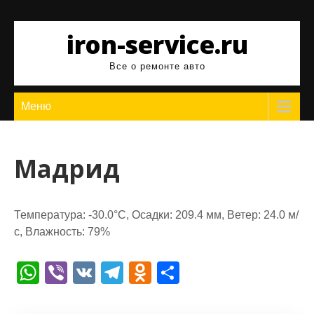
Перейти
к
iron-service.ru
содержимому
Все о ремонте авто
Меню
Мадрид
Температура: -30.0°C, Осадки: 209.4 мм, Ветер: 24.0 м/
с, Влажность: 79%
W
Vi
V
T
O
О
h
b
K
el
d
т