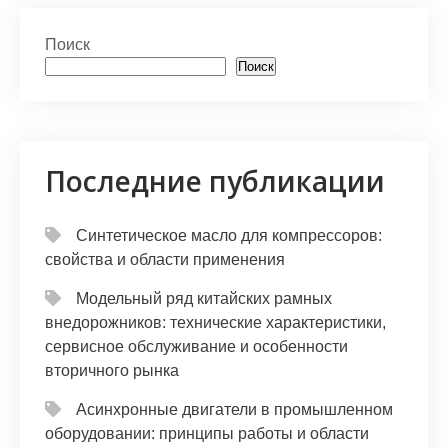
at
er
e
n
п
s
gr
o
р
Поиск
A
a
kl
а
Поиск
p
m
a
в
p
s
и
s
т
Последние публикации
ni
ь
ki
Синтетическое масло для компрессоров:
свойства и области применения
Модельный ряд китайских рамных
внедорожников: технические характеристики,
сервисное обслуживание и особенности
вторичного рынка
Асинхронные двигатели в промышленном
оборудовании: принципы работы и области