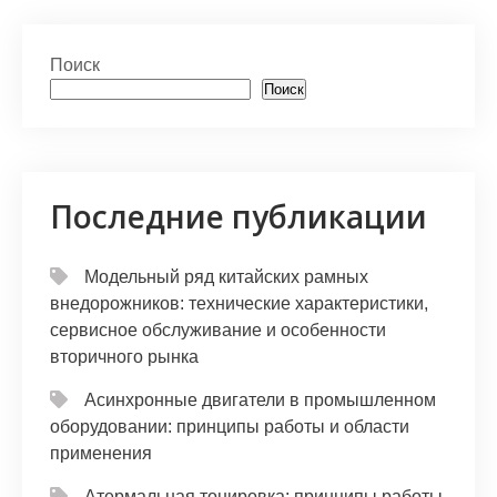
at
er
e
n
п
s
gr
o
р
Поиск
A
a
kl
а
Поиск
p
m
a
в
p
s
и
s
т
Последние публикации
ni
ь
ki
Модельный ряд китайских рамных
внедорожников: технические характеристики,
сервисное обслуживание и особенности
вторичного рынка
Асинхронные двигатели в промышленном
оборудовании: принципы работы и области
применения
Атермальная тонировка: принципы работы