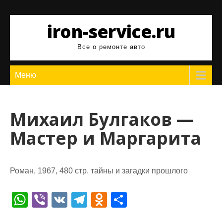
Перейти
к
iron-service.ru
содержимому
Все о ремонте авто
Меню
Михаил Булгаков —
Мастер и Маргарита
Роман, 1967, 480 стр. тайны и загадки прошлого
W
Vi
V
T
O
О
h
b
K
el
d
т