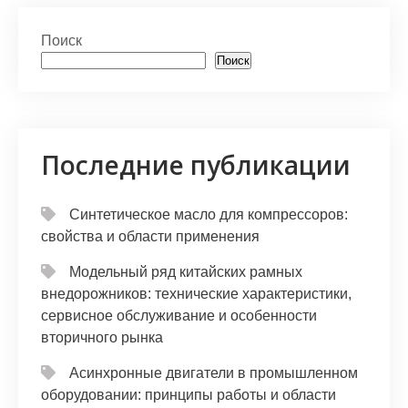
at
er
e
n
п
s
gr
o
р
Поиск
A
a
kl
а
Поиск
p
m
a
в
p
s
и
s
т
Последние публикации
ni
ь
ki
Синтетическое масло для компрессоров:
свойства и области применения
Модельный ряд китайских рамных
внедорожников: технические характеристики,
сервисное обслуживание и особенности
вторичного рынка
Асинхронные двигатели в промышленном
оборудовании: принципы работы и области