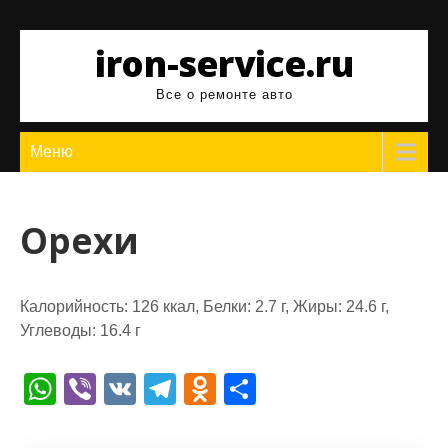
Перейти
к
iron-service.ru
содержимому
Все о ремонте авто
Меню
Орехи
Калорийность: 126 ккал, Белки: 2.7 г, Жиры: 24.6 г,
Углеводы: 16.4 г
W
Vi
V
T
O
О
h
b
K
el
d
т