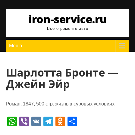
Перейти
к
iron-service.ru
содержимому
Все о ремонте авто
Меню
Шарлотта Бронте —
Джейн Эйр
Роман, 1847, 500 стр. жизнь в суровых условиях
W
Vi
V
T
O
О
h
b
K
el
d
т