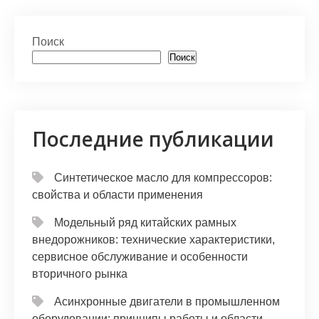
at
er
e
n
п
s
gr
o
р
Поиск
A
a
kl
а
Поиск
p
m
a
в
p
s
и
s
т
Последние публикации
ni
ь
ki
Синтетическое масло для компрессоров:
свойства и области применения
Модельный ряд китайских рамных
внедорожников: технические характеристики,
сервисное обслуживание и особенности
вторичного рынка
Асинхронные двигатели в промышленном
оборудовании: принципы работы и области