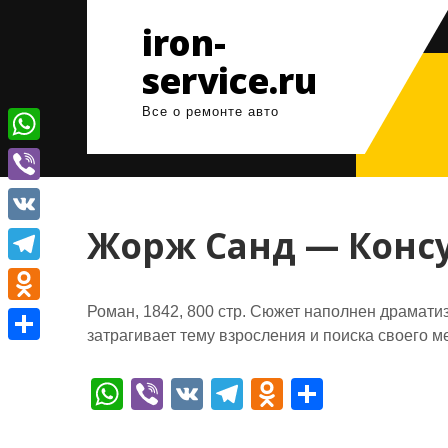
Перейти
iron-
к
содержимому
service.ru
Все о ремонте авто
W
h
V
a
i
Жорж Санд — Конс
V
t
b
K
T
s
e
e
Роман, 1842, 800 стр. Сюжет наполнен драмати
A
O
r
затрагивает тему взросления и поиска своего м
l
p
d
О
e
p
n
W
Vi
V
T
O
О
т
g
o
h
b
K
el
d
т
п
r
k