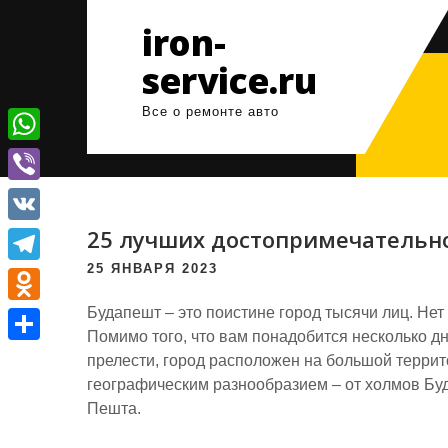
Перейти
iron-
к
содержимому
service.ru
Все о ремонте авто
W
h
V
a
i
25 лучших достопримечательн
V
t
b
K
25 ЯНВАРЯ 2023
T
s
e
e
Будапешт – это поистине город тысячи лиц. Нет
A
O
r
Помимо того, что вам понадобится несколько дн
l
p
d
О
прелести, город расположен на большой террито
e
p
n
географическим разнообразием – от холмов Буд
т
g
Пешта.
o
п
r
k