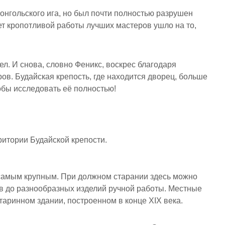
нгольского ига, но был почти полностью разрушен
ет кропотливой работы лучших мастеров ушло на то,
ел. И снова, словно Феникс, воскрес благодаря
в. Будайская крепость, где находится дворец, больше
обы исследовать её полностью!
итории Будайской крепости.
 самым крупным. При должном старании здесь можно
тов до разнообразных изделий ручной работы. Местные
аринном здании, построенном в конце XIX века.