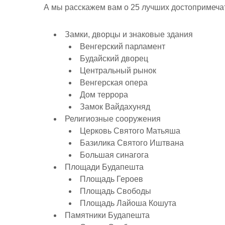
р
А мы расскажем вам о 25 лучших достопримеча
a
l
а
m
a
в
Замки, дворцы и знаковые здания
s
Венгерский парламент
и
Будайский дворец
s
т
Центральный рынок
n
ь
Венгерская опера
i
Дом террора
Замок Вайдахуняд
k
Религиозные сооружения
i
Церковь Святого Матьяша
Базилика Святого Иштвана
Большая синагога
Площади Будапешта
Площадь Героев
Площадь Свободы
Площадь Лайоша Кошута
Памятники Будапешта