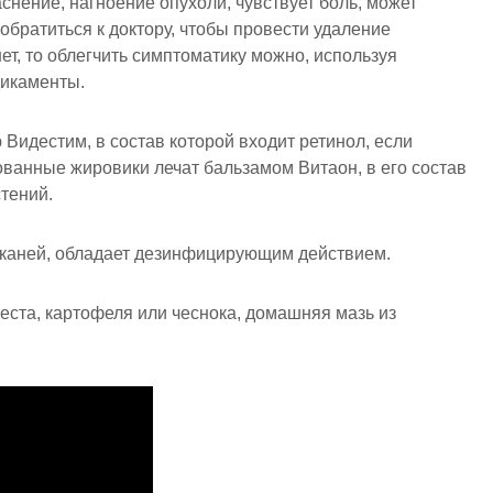
снение, нагноение опухоли, чувствует боль, может
обратиться к доктору, чтобы провести удаление
ет, то облегчить симптоматику можно, используя
дикаменты.
Видестим, в состав которой входит ретинол, если
ованные жировики лечат бальзамом Витаон, в его состав
тений.
 тканей, обладает дезинфицирующим действием.
еста, картофеля или чеснока, домашняя мазь из