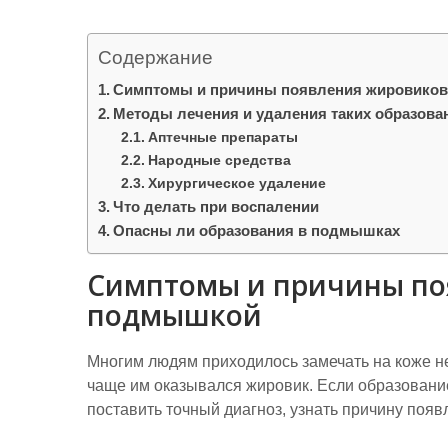
р
a
l
а
m
Содержание
a
в
Симптомы и причины появления жировико
s
и
Методы лечения и удаления таких образова
s
т
Аптечные препараты
n
Народные средства
ь
Хирургическое удаление
i
Что делать при воспалении
k
Опасны ли образования в подмышках
i
Симптомы и причины по
подмышкой
Многим людям приходилось замечать на коже не
чаще им оказывался жировик. Если образование
поставить точный диагноз, узнать причину появ