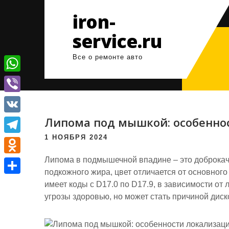
Перейти
iron-
к
содержимому
service.ru
Все о ремонте авто
W
h
V
a
i
Липома под мышкой: особенно
V
t
b
K
1 НОЯБРЯ 2024
T
s
e
e
Липома в подмышечной впадине – это доброкач
A
O
r
подкожного жира, цвет отличается от основног
l
p
d
О
имеет коды с D17.0 по D17.9, в зависимости от
e
p
n
угрозы здоровью, но может стать причиной дис
т
g
o
п
r
k