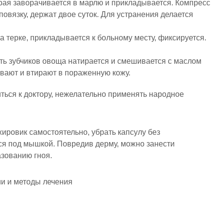
рая заворачивается в марлю и прикладывается. Компресс
овязку, держат двое суток. Для устранения делается
а терке, прикладывается к больному месту, фиксируется.
ять зубчиков овоща натирается и смешивается с маслом
ывают и втирают в пораженную кожу.
ться к доктору, нежелательно применять народное
ровик самостоятельно, убрать капсулу без
ся под мышкой. Повредив дерму, можно занести
азованию гноя.