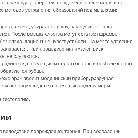
ься к хирургу, операция по удалению несложная и не
ько методов устранения образований под мышками:
дрез на коже, убирает капсулу, накладывает швы.
ется. После вмешательства могут остаться шрамы.
ез следа, пациент не чувствует боли. На месте удаления
отваливается. При процедуре минимален риск
вы не случаются.
 радионож, с помощью которого быстро и безболезненно
 образуются рубцы.
 коже врач вводит медицинский прибор, разрушая
ссом операции ведется с помощью видеокамеры.
 гистологию.
нии
 вследствие повреждения, трения. При воспалении