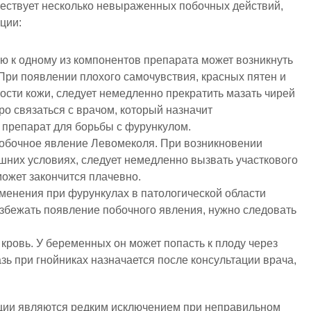
ествует несколько невыраженных побочных действий,
ции:
ю к одному из компонентов препарата может возникнуть
При появлении плохого самочувствия, красных пятен и
ости кожи, следует немедленно прекратить мазать чирей
о связаться с врачом, который назначит
 препарат для борьбы с фурункулом.
побочное явление Левомеколя. При возникновении
шних условиях, следует немедленно вызвать участкового
может закончится плачевно.
именения при фурункулах в патологической области
избежать появление побочного явления, нужно следовать
кровь. У беременных он может попасть к плоду через
ь при гнойниках назначается после консультации врача,
ции являются редким исключением при неправильном