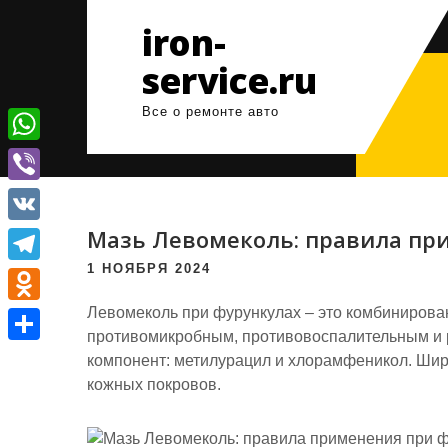
Перейти
iron-
к
содержимому
service.ru
Все о ремонте авто
W
h
V
a
i
Мазь Левомеколь: правила пр
V
t
b
K
1 НОЯБРЯ 2024
T
s
e
e
Левомеколь при фурункулах – это комбинирова
A
O
r
противомикробным, противовоспалительным и 
l
p
d
О
компонент: метилурацил и хлорамфеникол. Шир
e
p
n
кожных покровов.
т
g
o
п
r
k