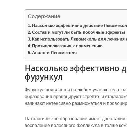
р
a
l
а
m
Содержание
a
в
Насколько эффективно действие Левомекол
s
и
Состав и могут ли быть побочные эффекты
s
т
Как использовать Левомеколь для лечения
n
Противопоказания к применению
ь
Аналоги Левомеколя
i
k
Насколько эффективно д
i
фурункул
Фурункул появляется на любом участке тела: на
образования провоцируют стрепто- и стафилоко
начинают интенсивно размножаться и провоцир
Патологическое образование имеет две стадии:
воспаление волосяного фолликула в толще кож