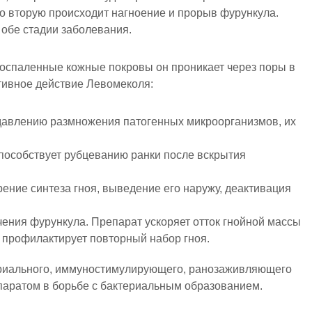
о вторую происходит нагноение и прорыв фурункула.
обе стадии заболевания.
воспаленные кожные покровы он проникает через поры в
ктивное действие Левомеколя:
давлению размножения патогенных микроорганизмов, их
способствует рубцеванию ранки после вскрытия
ение синтеза гноя, выведение его наружу, деактивация
чения фурункула. Препарат ускоряет отток гнойной массы
 профилактирует повторный набор гноя.
ериального, иммуностимулирующего, ранозаживляющего
аратом в борьбе с бактериальным образованием.