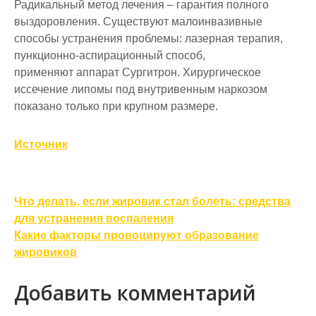
Радикальный метод лечения – гарантия полного
выздоровления. Существуют малоинвазивные
способы устранения проблемы: лазерная терапия,
пункционно-аспирационный способ,
применяют аппарат Сургитрон. Хирургическое
иссечение липомы под внутривенным наркозом
показано только при крупном размере.
Источник
Навигация
Что делать, если жировик стал болеть: средства
по
для устранения воспаления
Какие факторы провоцируют образование
записям
жировиков
Добавить комментарий