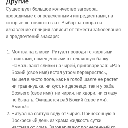
Другие
Существует большое количество заговора,
проводимые с определенными ингредиентами, на
которые «сгоняют» сглаз. Выбор заговора на
избавление от чирия зависит от тяжести заболевания
и предпочтений знахаря:
Молтва на сливки. Ритуал проводят с жирными
сливками, помещенными в стеклянную банку.
Намазывают сливки на чирей, приговаривая: «Раб
Божий (свое имя) встал утром перекрестясь,
вышел в чисто поле, как на голой шалге не растет
ни травинушка, ни куст, ни деревцо, так и у раба
Божьего (свое имя) ни чирия, ни хвори, ни сглазу
не бывать. Очищается раб Божий (свое имя).
Аминь!».
Ритуал на святую воду от чирия. Принесенную в
Воскресный день из храма жидкость сутки
настывают дома. Заговаривают поднесенный ко