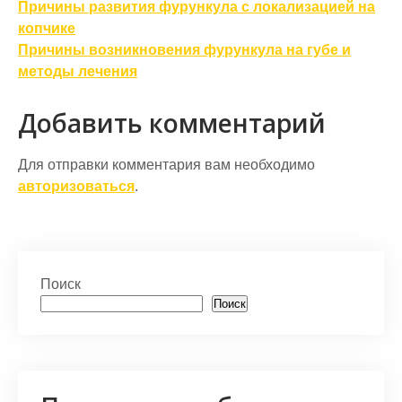
Навигация
Причины развития фурункула с локализацией на
по
копчике
Причины возникновения фурункула на губе и
записям
методы лечения
Добавить комментарий
Для отправки комментария вам необходимо
авторизоваться
.
Поиск
Поиск