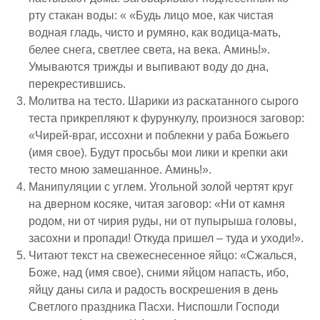
рту стакан воды: « «Будь лицо мое, как чистая
водная гладь, чисто и румяно, как водица-мать,
белее снега, светлее света, на века. Аминь!».
Умываются трижды и выпивают воду до дна,
перекрестившись.
Молитва на тесто. Шарики из раскатанного сырого
теста прикрепляют к фурункулу, произнося заговор:
«Чирей-враг, иссохни и поблекни у раба Божьего
(имя свое). Будут просьбы мои лики и крепки аки
тесто мною замешанное. Аминь!».
Манипуляции с углем. Угольной золой чертят круг
на дверном косяке, читая заговор: «Ни от камня
родом, ни от чирия руды, ни от пупырыша головы,
засохни и пропади! Откуда пришел – туда и уходи!».
Читают текст на свежеснесенное яйцо: «Сжалься,
Боже, над (имя свое), сними яйцом напасть, ибо,
яйцу даны сила и радость воскрешения в день
Светлого праздника Пасхи. Ниспошли Господи