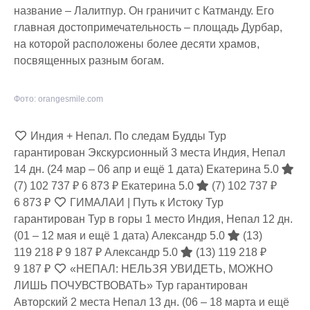
название – Лалитпур. Он граничит с Катманду. Его
главная достопримечательность – площадь Дурбар,
на которой расположены более десяти храмов,
посвященных разным богам.
Фото: orangesmile.com
Индия + Непал. По следам Будды Тур
гарантирован Экскурсионный 3 места Индия, Непал
14 дн.
(24 мар – 06 апр и ещё 1 дата)
Екатерина 5.0
(7)
102 737 ₽
6 873 ₽
Екатерина 5.0
(7)
102 737 ₽
6 873 ₽
ГИМАЛАИ | Путь к Истоку Тур
гарантирован Тур в горы 1 место Индия, Непал
12 дн.
(01 – 12 мая и ещё 1 дата)
Александр 5.0
(13)
119 218 ₽
9 187 ₽
Александр 5.0
(13)
119 218 ₽
9 187 ₽
«НЕПАЛ: НЕЛЬЗЯ УВИДЕТЬ, МОЖНО
ЛИШЬ ПОЧУВСТВОВАТЬ» Тур гарантирован
Авторский 2 места Непал
13 дн.
(06 – 18 марта и ещё