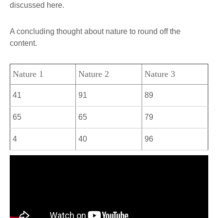
discussed here.
A concluding thought about nature to round off the
content.
Nature 1
Nature 2
Nature 3
41
91
89
65
65
79
4
40
96