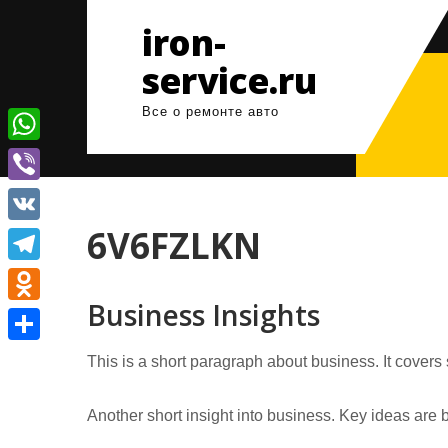
Перейти
iron-
к
содержимому
service.ru
Все о ремонте авто
W
h
V
a
i
6V6FZLKN
V
t
b
K
T
s
e
Business Insights
e
A
O
r
l
p
d
О
This is a short paragraph about business. It covers
e
p
n
т
g
o
Another short insight into business. Key ideas are b
п
r
k