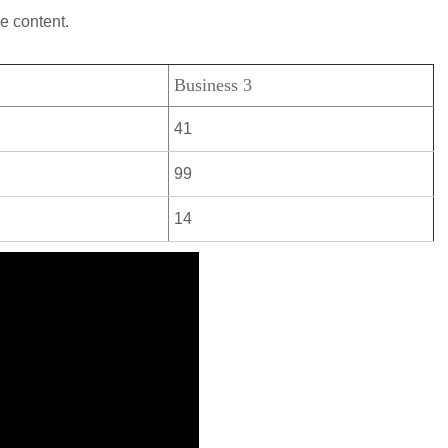
e content.
Business 3
41
99
14