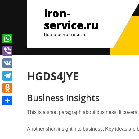
Перейти
iron-
к
содержимому
service.ru
Все о ремонте авто
W
h
V
a
i
HGDS4JYE
V
t
b
K
T
s
e
Business Insights
e
A
O
r
l
p
d
О
This is a short paragraph about business. It covers
e
p
n
т
g
o
Another short insight into business. Key ideas are b
п
r
k