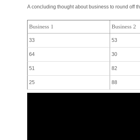
р
a
A concluding thought about business to round off th
l
а
m
a
в
Business 1
Business 2
s
и
s
33
53
т
n
ь
64
30
i
51
82
k
i
25
88