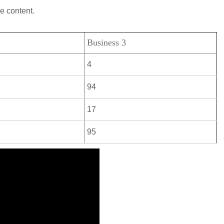
e content.
Business 3
4
94
17
95