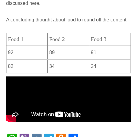
discussed here.
A concluding thought about food to round off the content.
Food 1
Food 2
Food 3
92
89
91
82
34
24