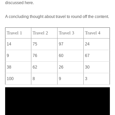
discussed here.
A concluding thought about travel to round off the content.
Travel 1
Travel 2
Travel 3
Travel 4
14
75
97
24
9
76
60
67
38
62
26
30
100
8
9
3