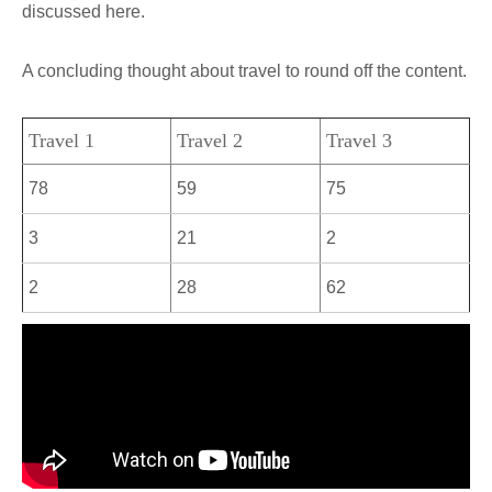
discussed here.
A concluding thought about travel to round off the content.
Travel 1
Travel 2
Travel 3
78
59
75
3
21
2
2
28
62