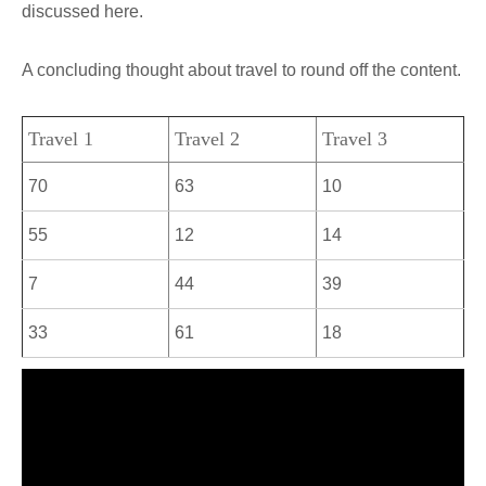
discussed here.
A concluding thought about travel to round off the content.
Travel 1
Travel 2
Travel 3
70
63
10
55
12
14
7
44
39
33
61
18