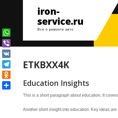
Перейти
iron-
к
содержимому
service.ru
Все о ремонте авто
W
h
V
a
i
ETKBXX4K
V
t
b
K
T
s
e
Education Insights
e
A
O
r
l
p
d
О
This is a short paragraph about education. It cover
e
p
n
т
g
o
Another short insight into education. Key ideas are 
п
r
k