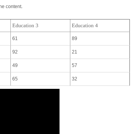
he content.
Education 3
Education 4
61
89
92
21
49
57
65
32