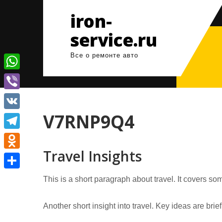
Перейти
iron-
к
содержимому
service.ru
Все о ремонте авто
W
h
V
a
i
V7RNP9Q4
V
t
b
K
T
s
e
Travel Insights
e
A
O
r
l
p
d
О
This is a short paragraph about travel. It covers som
e
p
n
т
g
o
Another short insight into travel. Key ideas are brie
п
r
k