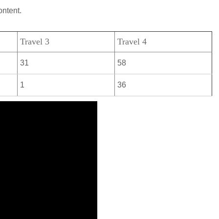
ontent.
Travel 3
Travel 4
31
58
1
36