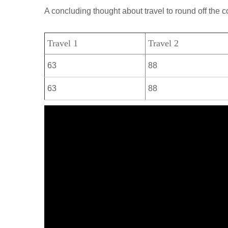
р
a
A concluding thought about travel to round off the c
l
а
m
a
в
Travel 1
Travel 2
s
и
s
63
88
т
n
ь
63
88
i
k
i