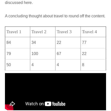
discussed here.
A concluding thought about travel to round off the content.
Travel 1
Travel 2
Travel 3
Travel 4
84
34
22
77
79
100
67
22
50
4
4
8