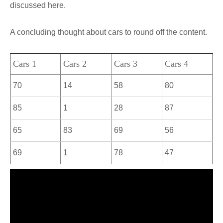
discussed here.
A concluding thought about cars to round off the content.
Cars 1
Cars 2
Cars 3
Cars 4
70
14
58
80
85
1
28
87
65
83
69
56
69
1
78
47