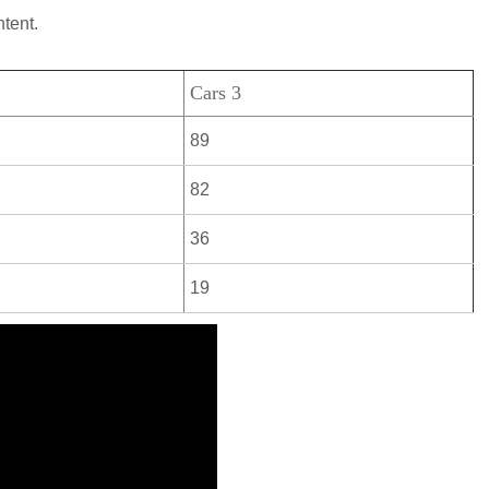
ntent.
Cars 3
89
82
36
19