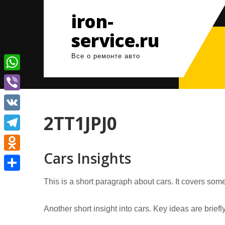
Перейти
iron-
к
содержимому
service.ru
Все о ремонте авто
W
h
V
a
i
2TT1JPJ0
V
t
b
K
T
s
e
Cars Insights
e
A
O
r
l
p
d
О
This is a short paragraph about cars. It covers some
e
p
n
т
g
o
Another short insight into cars. Key ideas are brief
п
r
k