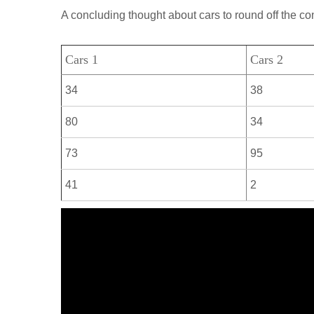
р
a
A concluding thought about cars to round off the co
l
а
m
a
в
Cars 1
Cars 2
s
и
s
34
38
т
n
ь
80
34
i
73
95
k
i
41
2