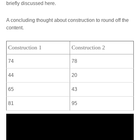
briefly discussed here.
A concluding thought about construction to round off the
content.
Construction 1
Construction 2
74
78
44
20
65
43
81
95