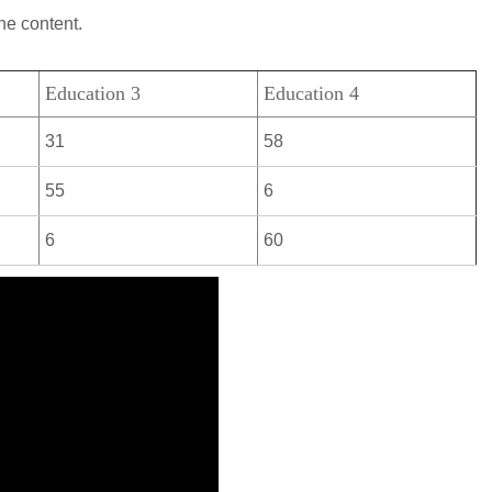
he content.
Education 3
Education 4
31
58
55
6
6
60