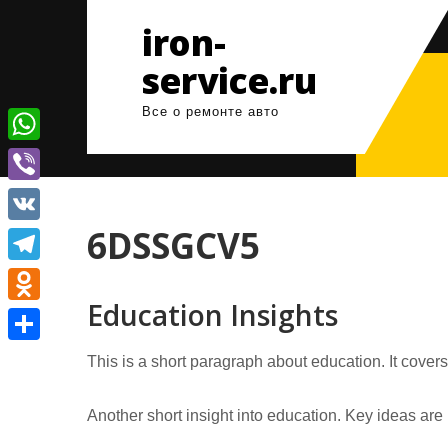
Перейти
iron-
к
содержимому
service.ru
Все о ремонте авто
W
h
V
a
i
6DSSGCV5
V
t
b
K
T
s
e
Education Insights
e
A
O
r
l
p
d
О
This is a short paragraph about education. It cover
e
p
n
т
g
o
Another short insight into education. Key ideas are 
п
r
k