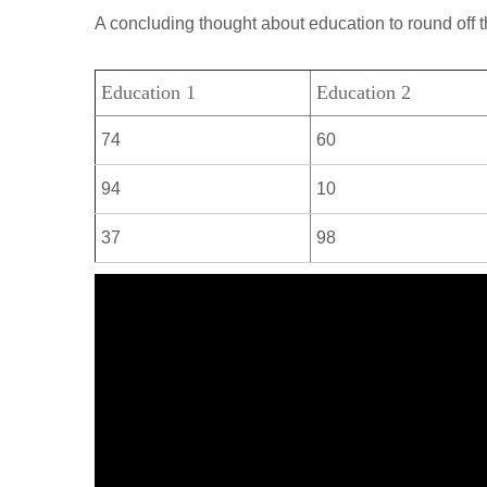
р
a
A concluding thought about education to round off t
l
а
m
a
в
Education 1
Education 2
s
и
s
74
60
т
n
ь
94
10
i
37
98
k
i