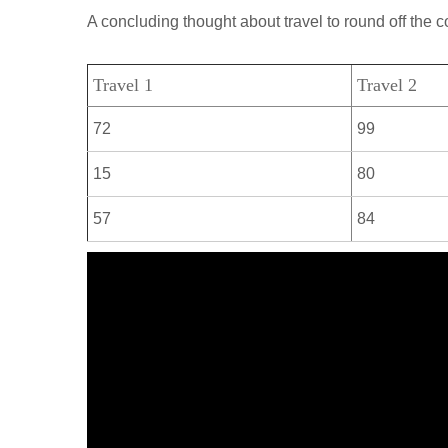
р
a
A concluding thought about travel to round off the c
l
а
m
a
в
Travel 1
Travel 2
s
и
s
72
99
т
n
ь
15
80
i
57
84
k
i