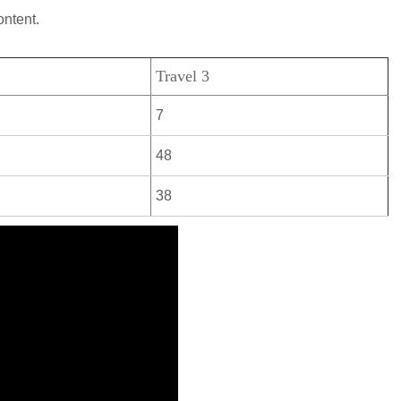
ontent.
Travel 3
7
48
38