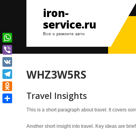
Перейти
iron-
к
содержимому
service.ru
Все о ремонте авто
W
h
V
a
i
WHZ3W5RS
V
t
b
K
T
s
e
Travel Insights
e
A
O
r
l
p
d
О
This is a short paragraph about travel. It covers som
e
p
n
т
g
o
Another short insight into travel. Key ideas are brie
п
r
k