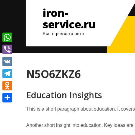
Перейти
iron-
к
содержимому
service.ru
Все о ремонте авто
W
h
V
a
i
N5O6ZKZ6
V
t
b
K
T
s
e
Education Insights
e
A
O
r
l
p
d
О
This is a short paragraph about education. It cover
e
p
n
т
g
o
Another short insight into education. Key ideas are 
п
r
k