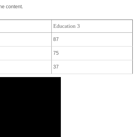
he content.
Education 3
87
75
37