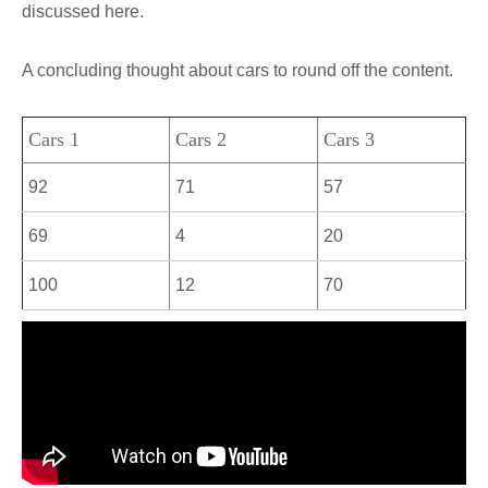
discussed here.
A concluding thought about cars to round off the content.
Cars 1
Cars 2
Cars 3
92
71
57
69
4
20
100
12
70