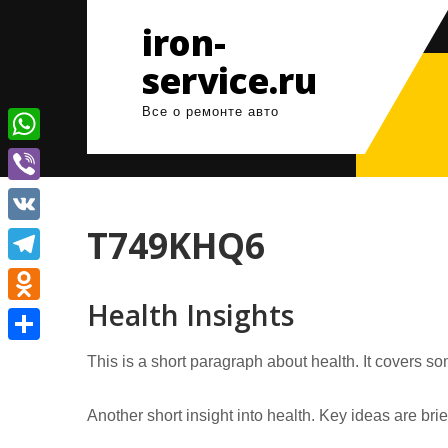
Перейти
iron-
к
содержимому
service.ru
Все о ремонте авто
W
h
V
a
i
T749KHQ6
V
t
b
K
T
s
e
Health Insights
e
A
O
r
l
p
d
О
This is a short paragraph about health. It covers so
e
p
n
т
g
o
Another short insight into health. Key ideas are bri
п
r
k