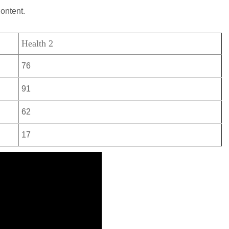
content.
Health 2
76
91
62
17