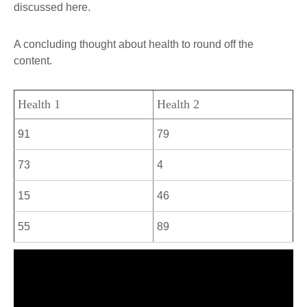
discussed here.
A concluding thought about health to round off the
content.
Health 1
Health 2
91
79
73
4
15
46
55
89