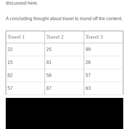
discussed here.
A concluding thought about travel to round off the content.
Travel 1
Travel 2
Travel 3
22
25
99
15
81
28
82
56
57
57
87
63