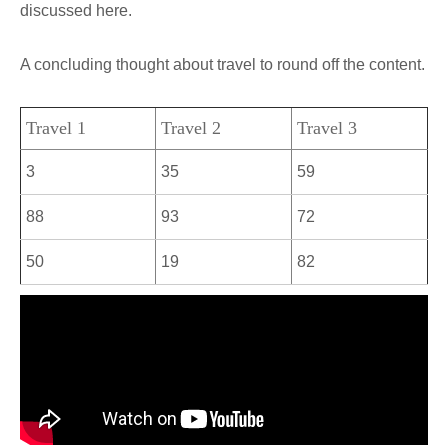
discussed here.
A concluding thought about travel to round off the content.
Travel 1
Travel 2
Travel 3
3
35
59
88
93
72
50
19
82