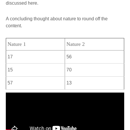
discussed here.
A concluding thought about nature to round off the
content.
Nature 1
Nature 2
17
56
15
70
57
13