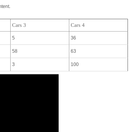
ntent.
Cars 3
Cars 4
5
36
58
63
3
100