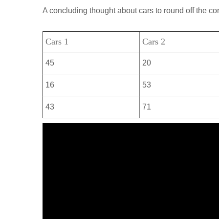
р
a
A concluding thought about cars to round off the co
l
а
m
a
в
Cars 1
Cars 2
s
и
s
45
20
т
n
ь
16
53
i
43
71
k
i