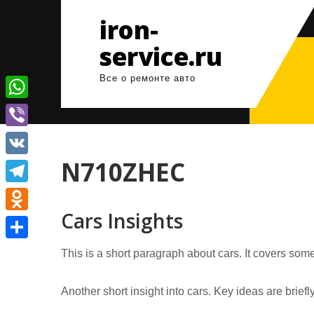
Перейти
iron-
к
содержимому
service.ru
Все о ремонте авто
W
h
V
a
i
N710ZHEC
V
t
b
K
T
s
e
Cars Insights
e
A
O
r
l
p
d
О
This is a short paragraph about cars. It covers some
e
p
n
т
g
o
Another short insight into cars. Key ideas are brief
п
r
k