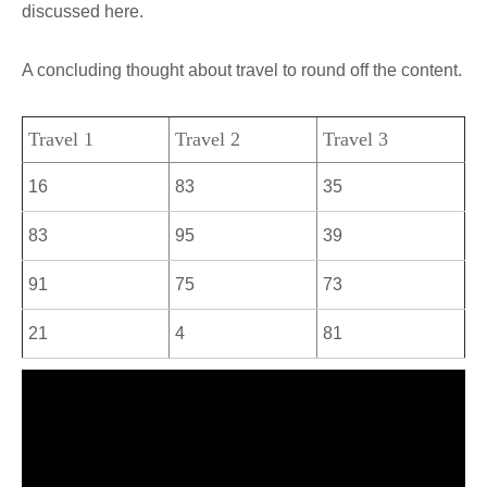
discussed here.
A concluding thought about travel to round off the content.
Travel 1
Travel 2
Travel 3
16
83
35
83
95
39
91
75
73
21
4
81