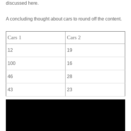
discussed here.
A concluding thought about cars to round off the content.
Cars 1
Cars 2
12
19
100
16
46
28
43
23