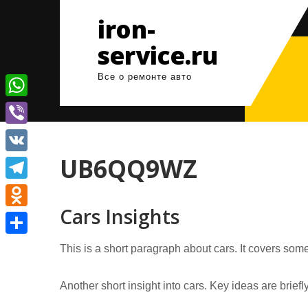
Перейти
iron-
к
содержимому
service.ru
Все о ремонте авто
W
h
V
a
i
UB6QQ9WZ
V
t
b
K
T
s
e
Cars Insights
e
A
O
r
l
p
d
О
This is a short paragraph about cars. It covers some
e
p
n
т
g
o
Another short insight into cars. Key ideas are brief
п
r
k