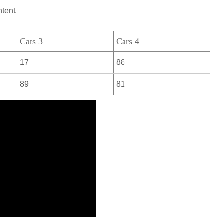
ntent.
Cars 3
Cars 4
17
88
89
81