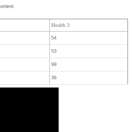
content.
Health 3
54
53
99
36