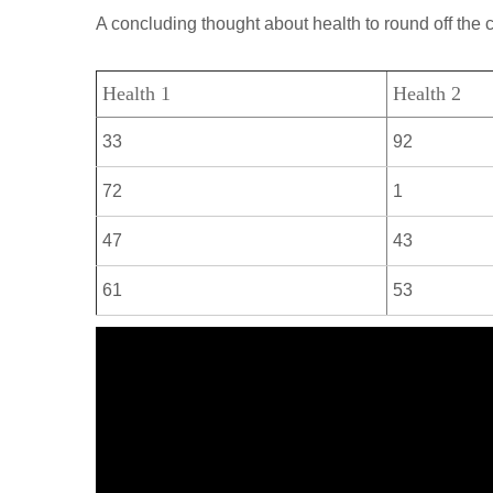
р
a
A concluding thought about health to round off the 
l
а
m
a
в
Health 1
Health 2
s
и
s
33
92
т
n
ь
72
1
i
47
43
k
i
61
53