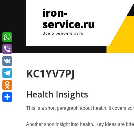
Перейти
iron-
к
содержимому
service.ru
Все о ремонте авто
W
h
V
a
i
KC1YV7PJ
V
t
b
K
T
s
e
Health Insights
e
A
O
r
l
p
d
О
This is a short paragraph about health. It covers so
e
p
n
т
g
o
Another short insight into health. Key ideas are bri
п
r
k