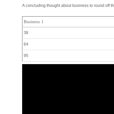
р
a
A concluding thought about business to round off th
l
а
m
a
в
Business 1
s
и
s
38
т
n
ь
64
i
95
k
i