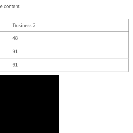
e content.
Business 2
48
91
61