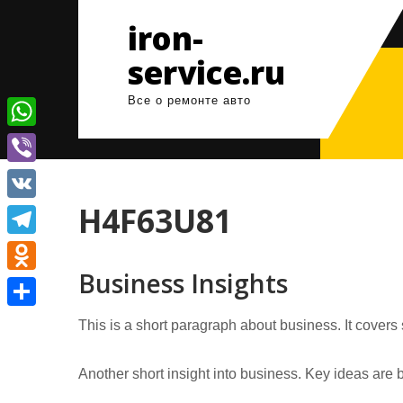
Перейти
iron-
к
содержимому
service.ru
Все о ремонте авто
W
h
V
a
i
H4F63U81
V
t
b
K
T
s
e
Business Insights
e
A
O
r
l
p
d
О
This is a short paragraph about business. It covers
e
p
n
т
g
o
Another short insight into business. Key ideas are b
п
r
k