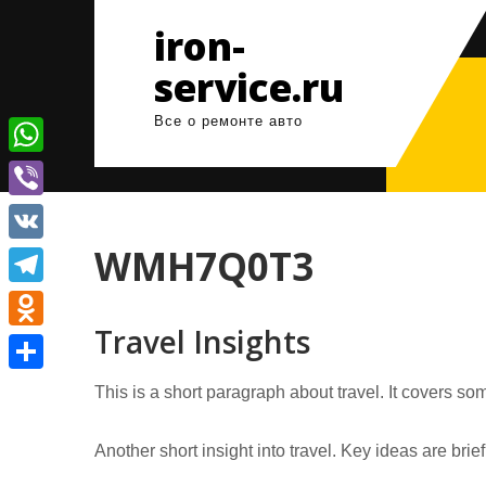
Перейти
iron-
к
содержимому
service.ru
Все о ремонте авто
W
h
V
a
i
WMH7Q0T3
V
t
b
K
T
s
e
Travel Insights
e
A
O
r
l
p
d
О
This is a short paragraph about travel. It covers som
e
p
n
т
g
o
Another short insight into travel. Key ideas are brie
п
r
k